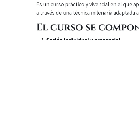
Es un curso práctico y vivencial en el que 
a través de una técnica milenaria adaptada a
El curso se compon
Sesión individual y presencial
En esta primera sesión recibirás tu man
un momento íntimo y profundo, donde c
Tres sesiones grupales
Profundizamos en cómo funciona la técnic
Estas sesiones pueden ser presenciales 
acompañamiento diario.
🗓 Estructura del 
Día 1
: Entrevista + instrucción individu
Día 2
: Mecanismos y práctica correcta 
Día 3
: Beneficios en cuerpo y mente (9