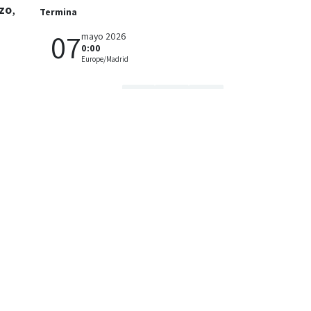
rzo
,
Termina
07
mayo 2026
0:00
Europe/Madrid
Añadir al calendario:
. Es
día.
Ubicación
ia.
Cris Karuna
Avenida Jane Bowles, 19 (Promalaga Virreina)
29011 Málaga (Málaga)
España
669486242
hola@criskaruna.es
Obtener direcciones