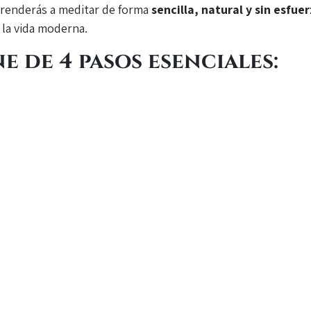
aprenderás a meditar de forma
sencilla, natural y sin esfue
 la vida moderna.
e de 4 pasos esenciales:
tra personal y aprenderás la técnica de forma personalizada
omenzarás a experimentar los beneficios desde el primer 
a, por qué es tan efectiva y cómo se integra en la vida diar
o bien online a través de una app exclusiva, con
curso:
al (90 min, presencial)
de MT (90 min en grupo o app)
0 min en grupo o app)