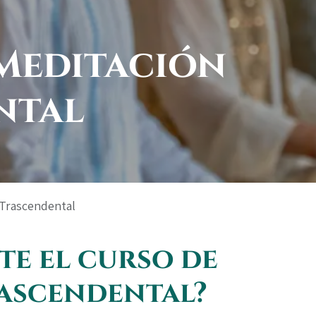
Meditación
ntal
 Trascendental
te el curso de
ascendental?