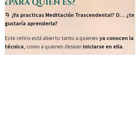
¿PARA QUIÉN ES?
🌀
¿Ya practicas Meditación Trascendental? O… ¿te
gustaría aprenderla?
Este retiro está abierto tanto a quienes
ya conocen la
técnica
, como a quienes desean
iniciarse en ella
.
💫 Si ya la practicas, vivirás 4 días de profundización,
silencio, naturaleza y reconexión contigo.
🌱 Si es tu primera vez, aprenderás la técnica de forma
completa, con acompañamiento cercano y
personalizado.
Tanto si vienes a
recordarte
, como si vienes a
descubrirte
, este retiro es para ti.