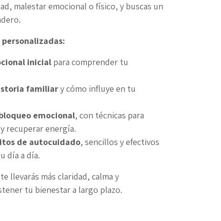
dad, malestar emocional o físico, y buscas un
adero.
s personalizadas:
ional inicial
para comprender tu
istoria familiar
y cómo influye en tu
sbloqueo emocional
, con técnicas para
 y recuperar energía.
itos de autocuidado
, sencillos y efectivos
u día a día.
 te llevarás más claridad, calma y
tener tu bienestar a largo plazo.