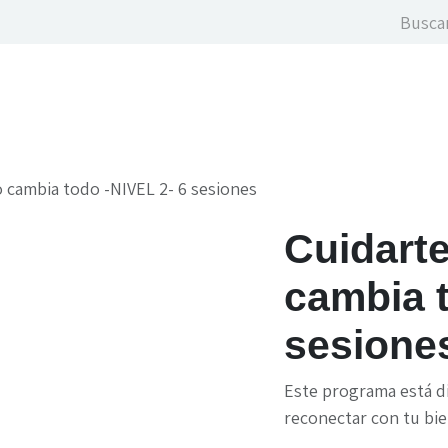
icios
Cursos & Eventos
Contáctame
Blog
Suscrí
 cambia todo -NIVEL 2​- 6 sesiones
Cuidarte
cambia t
sesione
Este programa está d
reconectar con tu bie