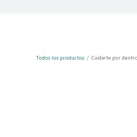
Ir al contenido
​Inicio
Serv
Todos los productos
Cuidarte por dentro