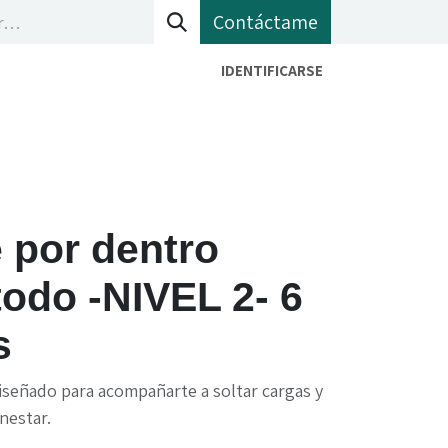
Contáctame
IDENTIFICARSE
bete a mi newletter
 por dentro
odo -NIVEL 2​- 6
s
iseñado para acompañarte a soltar cargas y
nestar.