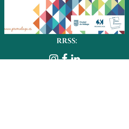
RRSS:
Reservar mi espacio
​CONTACTO:
hola@criskaruna.es