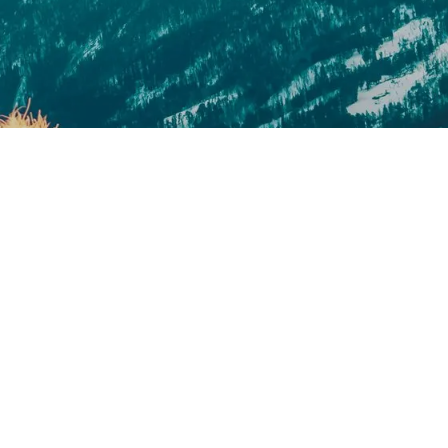
aruna, CRISTINA PÁEZ BANDERA
 creer que la abundancia es algo que hay que conseguir,
 meta lejana, reservada para quienes saben “hacerlo bien”,
nadas fórmulas. Y muchas personas llegan agotadas,