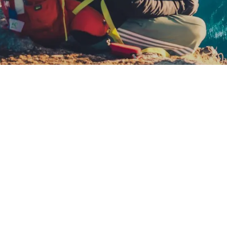
Blog
La abundancia se recuerda
Cris K
4 de febrero de 2026
por
Durante mucho tiempo nos han hecho
atraer o entrenar. Como si fuera una
pensar en positivo o seguir determi